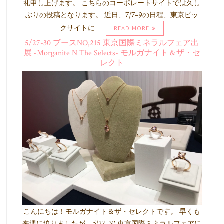
礼申し上げます。 こちらのコーポレートサイトでは久し
ぶりの投稿となります。 近日、7/7-9の日程、東京ビッ
クサイトに …
READ MORE
5/27-30 ブースNO,215 東京国際ミネラルフェア出
展 -Morganite N The Selects- モルガナイト＆ザ・セ
レクト
こんにちは！モルガナイト＆ザ・セレクトです。 早くも
来週に迫りましたが、5/27-30 東京国際ミネラルフェアに