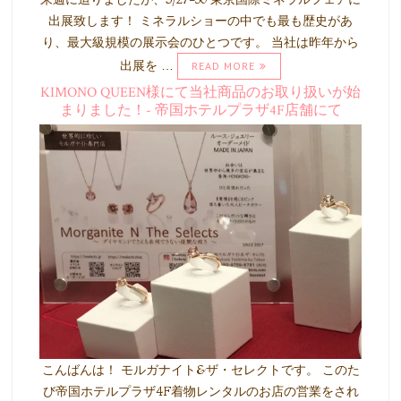
出展致します！ ミネラルショーの中でも最も歴史があ
り、最大級規模の展示会のひとつです。 当社は昨年から
出展を …
READ MORE
KIMONO QUEEN様にて当社商品のお取り扱いが始
まりました！- 帝国ホテルプラザ4F店舗にて
こんばんは！ モルガナイト&ザ・セレクトです。 このた
び帝国ホテルプラザ4F着物レンタルのお店の営業をされ