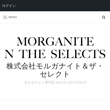
ログイン
SE
MENU
株式会社モルガナイト＆ザ・
セレクト
モルガナイト専門店 SINCE 2017 TOKYO