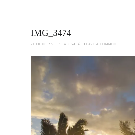
IMG_3474
POSTED
FULL
2018-08-23
5184 × 3456
LEAVE A COMMENT
ON
SIZE