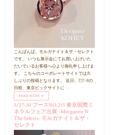
こんばんば。モルガナイト＆ザ・セレクト
です。 いつも展示会にてお買い上げいた
だいているお客様へ心より御礼申し上げま
す。 こちらのコーポレートサイトでは久
しぶりの投稿となります。 近日、7/7-9の
日程、東京ビックサイトに …
READ MORE
5/27-30 ブースNO,215 東京国際ミ
ネラルフェア出展 -Morganite N
The Selects- モルガナイト＆ザ・
セレクト