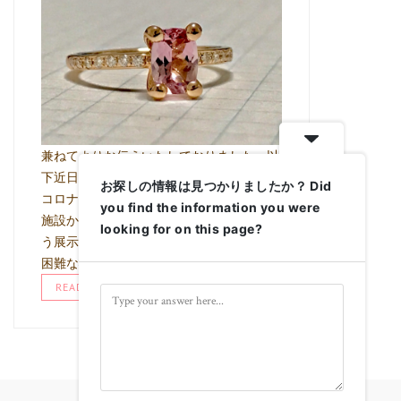
兼ねてよりお伝えいたしておりました、以
下近日の展示会につきまして 直近の新型
お探しの情報は見つかりましたか？ Did
コロナウイルス感染症の状況により、当該
you find the information you were
施設からの指示により 積極的な集客を伴
looking for on this page?
う展示会という形でイベントを行うことが
困難な状況と なり、完全予約性 …
READ MORE