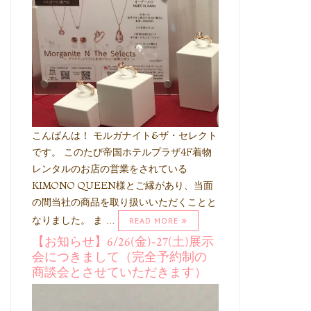
こんばんは！ モルガナイト&ザ・セレクト
です。 このたび帝国ホテルプラザ4F着物
レンタルのお店の営業をされている
KIMONO QUEEN様とご縁があり、当面
の間当社の商品を取り扱いいただくことと
なりました。 ま …
READ MORE
【お知らせ】6/26(金)-27(土)展示
会につきまして（完全予約制の
商談会とさせていただきます）