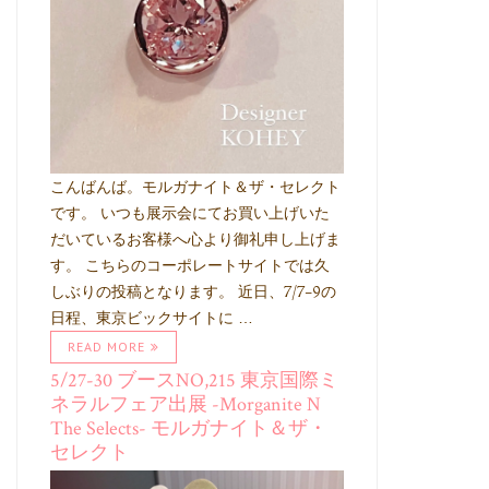
こんばんば。モルガナイト＆ザ・セレクト
です。 いつも展示会にてお買い上げいた
だいているお客様へ心より御礼申し上げま
す。 こちらのコーポレートサイトでは久
しぶりの投稿となります。 近日、7/7-9の
日程、東京ビックサイトに …
READ MORE
5/27-30 ブースNO,215 東京国際ミ
ネラルフェア出展 -Morganite N
The Selects- モルガナイト＆ザ・
セレクト