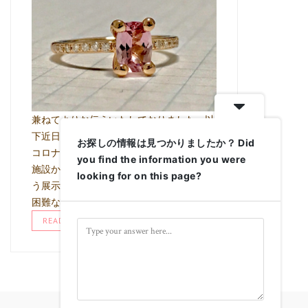
兼ねてよりお伝えいたしておりました、以
下近日の展示会につきまして 直近の新型
お探しの情報は見つかりましたか？ Did
コロナウイルス感染症の状況により、当該
you find the information you were
施設からの指示により 積極的な集客を伴
looking for on this page?
う展示会という形でイベントを行うことが
困難な状況と なり、完全予約性 …
READ MORE