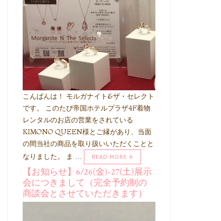
こんばんは！ モルガナイト&ザ・セレクト
です。 このたび帝国ホテルプラザ4F着物
レンタルのお店の営業をされている
KIMONO QUEEN様とご縁があり、当面
の間当社の商品を取り扱いいただくことと
なりました。 ま …
READ MORE
【お知らせ】6/26(金)-27(土)展示
会につきまして（完全予約制の
商談会とさせていただきます）