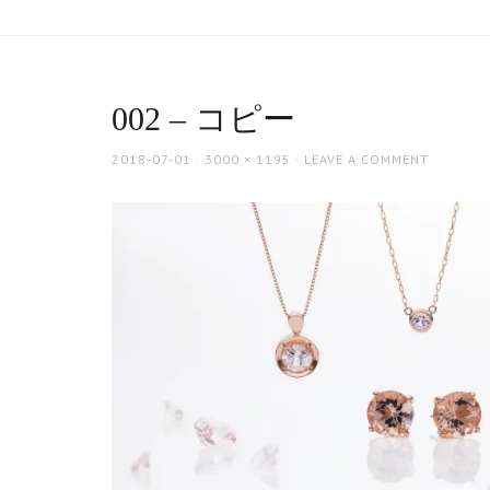
002 – コピー
POSTED
FULL
2018-07-01
3000 × 1195
LEAVE A COMMENT
ON
SIZE