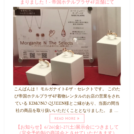
まりました！- 帝国ホテルプラザ4F店舗にて
こんばんは！ モルガナイト&ザ・セレクトです。 このた
び帝国ホテルプラザ4F着物レンタルのお店の営業をされ
ている KIMONO QUEEN様とご縁があり、当面の間当
社の商品を取り扱いいただくこととなりました。 ま …
READ MORE
【お知らせ】6/26(金)-27(土)展示会につきまして
（完全予約制の商談会とさせていただきます）