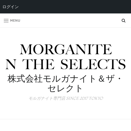
ログイン
SE
MENU
株式会社モルガナイト＆ザ・
セレクト
モルガナイト専門店 SINCE 2017 TOKYO