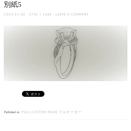
別紙5
POSTED
FULL
2019-11-02
3735 × 1682
LEAVE A COMMENT
ON
SIZE
FULL CUSTOM MADE フルオーダー
Published in: