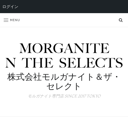
ログイン
SE
MENU
株式会社モルガナイト＆ザ・
セレクト
モルガナイト専門店 SINCE 2017 TOKYO