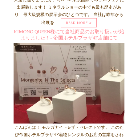
出展致します！ ミネラルショーの中でも最も歴史があ
り、最大級規模の展示会のひとつです。 当社は昨年から
出展を …
READ MORE
KIMONO QUEEN様にて当社商品のお取り扱いが始
まりました！- 帝国ホテルプラザ4F店舗にて
こんばんは！ モルガナイト&ザ・セレクトです。 このた
び帝国ホテルプラザ4F着物レンタルのお店の営業をされ