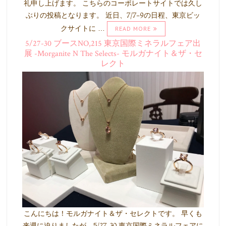
礼申し上げます。 こちらのコーポレートサイトでは久し
ぶりの投稿となります。 近日、7/7-9の日程、東京ビッ
クサイトに …
READ MORE
5/27-30 ブースNO,215 東京国際ミネラルフェア出
展 -Morganite N The Selects- モルガナイト＆ザ・セ
レクト
こんにちは！モルガナイト＆ザ・セレクトです。 早くも
来週に迫りましたが、5/27-30 東京国際ミネラルフェアに