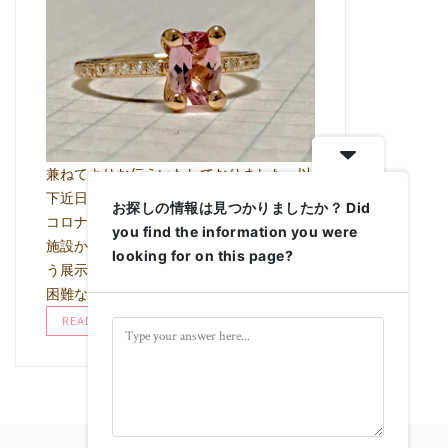
兼ねてよりお伝えいたしておりました、以
下近日の展示会につきまして 直近の新型
お探しの情報は見つかりましたか？ Did
コロナウイルス感染症の状況により、当該
you find the information you were
施設からの指示により 積極的な集客を伴
looking for on this page?
う展示会という形でイベントを行うことが
困難な状況と なり、完全予約性 …
READ MORE