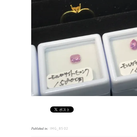
IMG_8502
Published in: