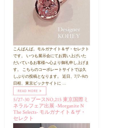
こんばんば。モルガナイト＆ザ・セレクト
です。 いつも展示会にてお買い上げいた
だいているお客様へ心より御礼申し上げま
す。 こちらのコーポレートサイトでは久
しぶりの投稿となります。 近日、7/7-9の
日程、東京ビックサイトに …
READ MORE
5/27-30 ブースNO,215 東京国際ミ
ネラルフェア出展 -Morganite N
The Selects- モルガナイト＆ザ・
セレクト