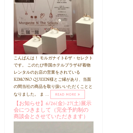
こんばんは！ モルガナイト&ザ・セレクト
です。 このたび帝国ホテルプラザ4F着物
レンタルのお店の営業をされている
KIMONO QUEEN様とご縁があり、当面
の間当社の商品を取り扱いいただくことと
なりました。 ま …
READ MORE
【お知らせ】6/26(金)-27(土)展示
会につきまして（完全予約制の
商談会とさせていただきます）