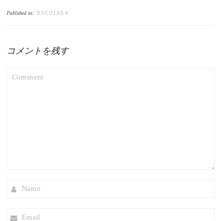
DSC01654
Published in:
コメントを残す
COMMENT
NAME
EMAIL