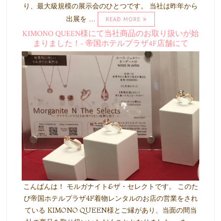
り、最大級規模の展示会のひとつです。 当社は昨年から
出展を …
READ MORE
KIMONO QUEEN様にて当社商品のお取り扱いが始
まりました！- 帝国ホテルプラザ4F店舗にて
こんばんは！ モルガナイト&ザ・セレクトです。 このた
び帝国ホテルプラザ4F着物レンタルのお店の営業をされ
ている KIMONO QUEEN様とご縁があり、当面の間当