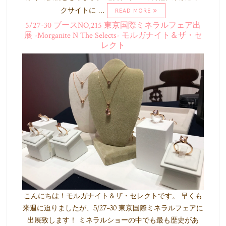
クサイトに …
READ MORE
5/27-30 ブースNO,215 東京国際ミネラルフェア出
展 -Morganite N The Selects- モルガナイト＆ザ・セ
レクト
こんにちは！モルガナイト＆ザ・セレクトです。 早くも
来週に迫りましたが、5/27-30 東京国際ミネラルフェアに
出展致します！ ミネラルショーの中でも最も歴史があ