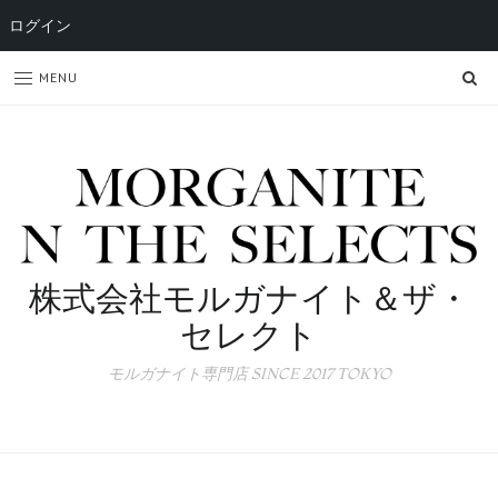
ログイン
SE
MENU
株式会社モルガナイト＆ザ・
セレクト
モルガナイト専門店 SINCE 2017 TOKYO