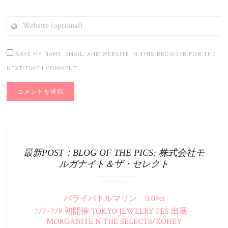
WEBSITE
(OPTIONAL)
SAVE MY NAME, EMAIL, AND WEBSITE IN THIS BROWSER FOR THE
NEXT TIME I COMMENT.
最新POST：BLOG OF THE PICS: 株式会社モ
ルガナイト＆ザ・セレクト
パライバトルマリン 0.09ct
7/7~7/9 初開催 TOKYO JEWELRY FES 出展 –
MORGANITE N THE SELECTS/KOHEY