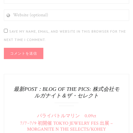
WEBSITE
(OPTIONAL)
SAVE MY NAME, EMAIL, AND WEBSITE IN THIS BROWSER FOR THE
NEXT TIME I COMMENT.
最新POST：BLOG OF THE PICS: 株式会社モ
ルガナイト＆ザ・セレクト
パライバトルマリン 0.09ct
7/7~7/9 初開催 TOKYO JEWELRY FES 出展 –
MORGANITE N THE SELECTS/KOHEY