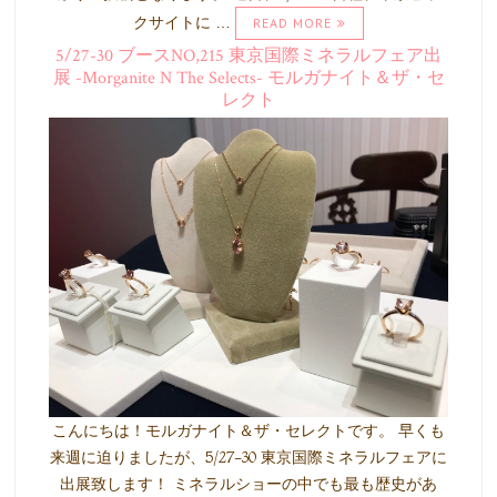
クサイトに …
READ MORE
5/27-30 ブースNO,215 東京国際ミネラルフェア出
展 -Morganite N The Selects- モルガナイト＆ザ・セ
レクト
こんにちは！モルガナイト＆ザ・セレクトです。 早くも
来週に迫りましたが、5/27-30 東京国際ミネラルフェアに
出展致します！ ミネラルショーの中でも最も歴史があ