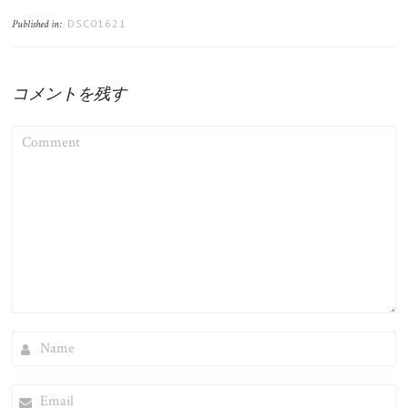
DSC01621
Published in:
コメントを残す
COMMENT
NAME
EMAIL