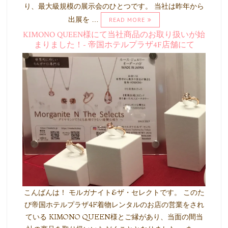
り、最大級規模の展示会のひとつです。 当社は昨年から
出展を …
READ MORE
KIMONO QUEEN様にて当社商品のお取り扱いが始
まりました！- 帝国ホテルプラザ4F店舗にて
こんばんは！ モルガナイト&ザ・セレクトです。 このた
び帝国ホテルプラザ4F着物レンタルのお店の営業をされ
ている KIMONO QUEEN様とご縁があり、当面の間当