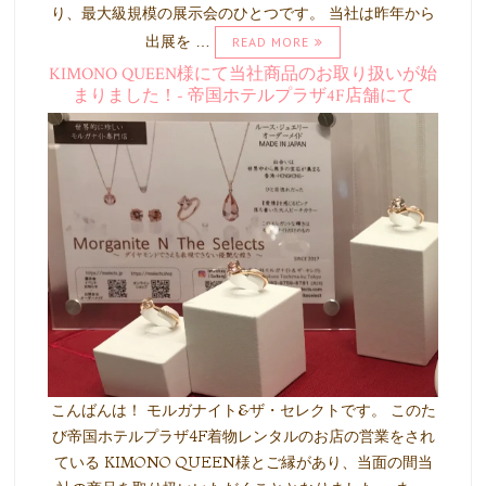
り、最大級規模の展示会のひとつです。 当社は昨年から
出展を …
READ MORE
KIMONO QUEEN様にて当社商品のお取り扱いが始
まりました！- 帝国ホテルプラザ4F店舗にて
こんばんは！ モルガナイト&ザ・セレクトです。 このた
び帝国ホテルプラザ4F着物レンタルのお店の営業をされ
ている KIMONO QUEEN様とご縁があり、当面の間当