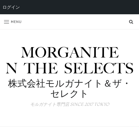
ログイン
SE
MENU
株式会社モルガナイト＆ザ・
セレクト
モルガナイト専門店 SINCE 2017 TOKYO