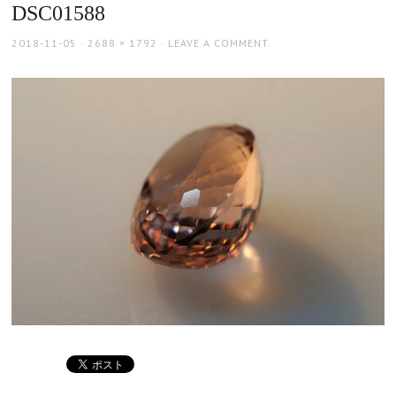
DSC01588
POSTED
FULL
2018-11-05
2688 × 1792
LEAVE A COMMENT
ON
SIZE