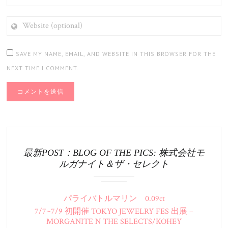
WEBSITE
(OPTIONAL)
SAVE MY NAME, EMAIL, AND WEBSITE IN THIS BROWSER FOR THE
NEXT TIME I COMMENT.
最新POST：BLOG OF THE PICS: 株式会社モ
ルガナイト＆ザ・セレクト
パライバトルマリン 0.09ct
7/7~7/9 初開催 TOKYO JEWELRY FES 出展 –
MORGANITE N THE SELECTS/KOHEY