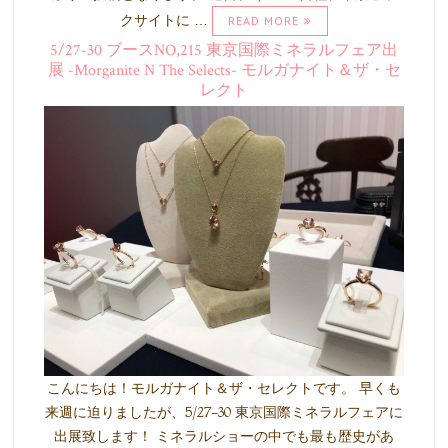
クサイトに …
READ MORE
5/27-30 ブースNO,215 東京国際ミネラルフェア出
展 -Morganite N The Selects- モルガナイト＆ザ・セ
レクト
こんにちは！モルガナイト＆ザ・セレクトです。 早くも
来週に迫りましたが、5/27-30 東京国際ミネラルフェアに
出展致します！ ミネラルショーの中でも最も歴史があ