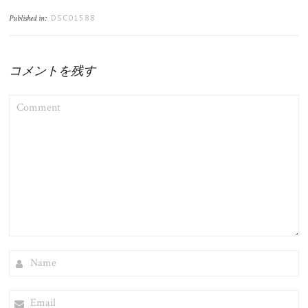
DSC01588
Published in:
コメントを残す
COMMENT
NAME
EMAIL