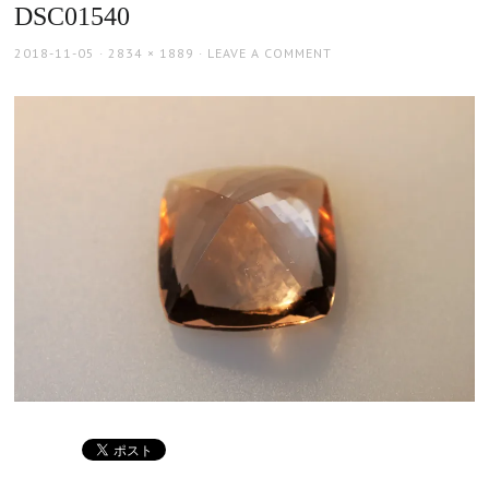
DSC01540
POSTED
FULL
2018-11-05
2834 × 1889
LEAVE A COMMENT
ON
SIZE