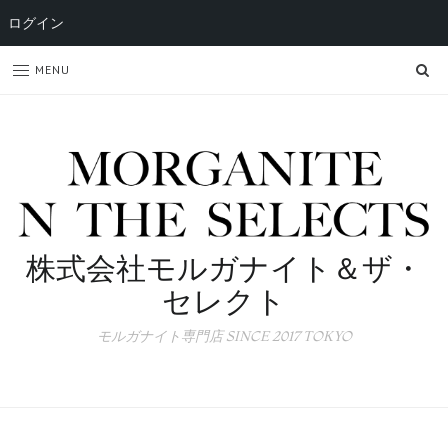
ログイン
SE
MENU
株式会社モルガナイト＆ザ・
セレクト
モルガナイト専門店 SINCE 2017 TOKYO