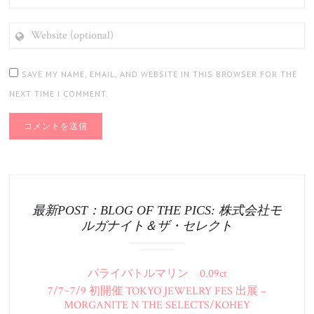
WEBSITE
(OPTIONAL)
SAVE MY NAME, EMAIL, AND WEBSITE IN THIS BROWSER FOR THE
NEXT TIME I COMMENT.
最新POST：BLOG OF THE PICS: 株式会社モ
ルガナイト＆ザ・セレクト
パライバトルマリン 0.09ct
7/7~7/9 初開催 TOKYO JEWELRY FES 出展 –
MORGANITE N THE SELECTS/KOHEY