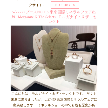
クサイトに …
READ MORE
5/27-30 ブースNO,215 東京国際ミネラルフェア出
展 -Morganite N The Selects- モルガナイト＆ザ・セ
レクト
こんにちは！モルガナイト＆ザ・セレクトです。 早くも
来週に迫りましたが、5/27-30 東京国際ミネラルフェアに
出展致します！ ミネラルショーの中でも最も歴史があ