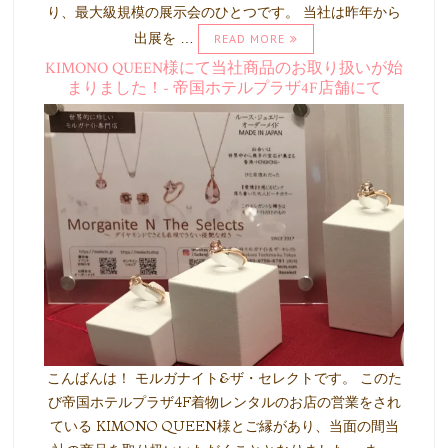
り、最大級規模の展示会のひとつです。 当社は昨年から
出展を …
READ MORE
KIMONO QUEEN様にて当社商品のお取り扱いが始
まりました！- 帝国ホテルプラザ4F店舗にて
こんばんは！ モルガナイト&ザ・セレクトです。 このた
び帝国ホテルプラザ4F着物レンタルのお店の営業をされ
ている KIMONO QUEEN様とご縁があり、当面の間当