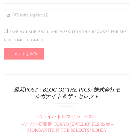
WEBSITE
(OPTIONAL)
SAVE MY NAME, EMAIL, AND WEBSITE IN THIS BROWSER FOR THE
NEXT TIME I COMMENT.
最新POST：BLOG OF THE PICS: 株式会社モ
ルガナイト＆ザ・セレクト
パライバトルマリン 0.09ct
7/7~7/9 初開催 TOKYO JEWELRY FES 出展 –
MORGANITE N THE SELECTS/KOHEY