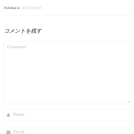
DSC01482
Published in:
コメントを残す
COMMENT
NAME
EMAIL