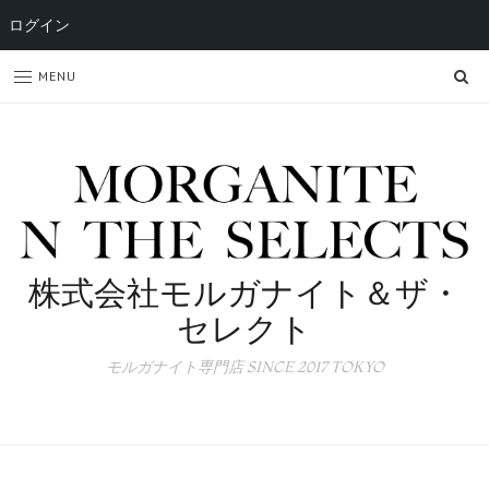
ログイン
SE
MENU
株式会社モルガナイト＆ザ・
セレクト
モルガナイト専門店 SINCE 2017 TOKYO