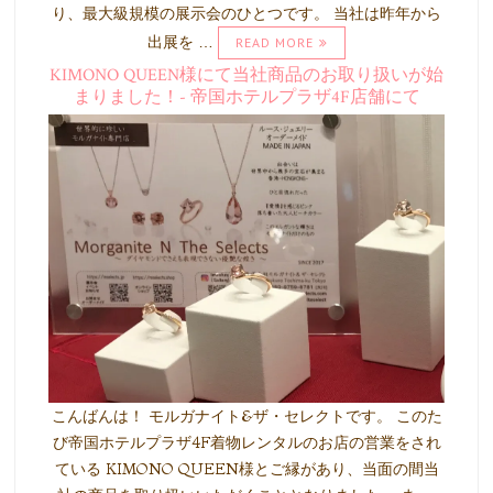
り、最大級規模の展示会のひとつです。 当社は昨年から
出展を …
READ MORE
KIMONO QUEEN様にて当社商品のお取り扱いが始
まりました！- 帝国ホテルプラザ4F店舗にて
こんばんは！ モルガナイト&ザ・セレクトです。 このた
び帝国ホテルプラザ4F着物レンタルのお店の営業をされ
ている KIMONO QUEEN様とご縁があり、当面の間当