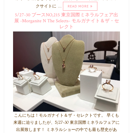
クサイトに …
READ MORE
5/27-30 ブースNO,215 東京国際ミネラルフェア出
展 -Morganite N The Selects- モルガナイト＆ザ・セ
レクト
こんにちは！モルガナイト＆ザ・セレクトです。 早くも
来週に迫りましたが、5/27-30 東京国際ミネラルフェアに
出展致します！ ミネラルショーの中でも最も歴史があ