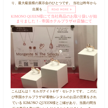
り、最大級規模の展示会のひとつです。 当社は昨年から
出展を …
READ MORE
KIMONO QUEEN様にて当社商品のお取り扱いが始
まりました！- 帝国ホテルプラザ4F店舗にて
こんばんは！ モルガナイト&ザ・セレクトです。 このた
び帝国ホテルプラザ4F着物レンタルのお店の営業をされ
ている KIMONO QUEEN様とご縁があり、当面の間当