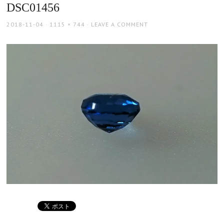
DSC01456
POSTED
FULL
2018-11-04
1115 × 744
LEAVE A COMMENT
ON
SIZE