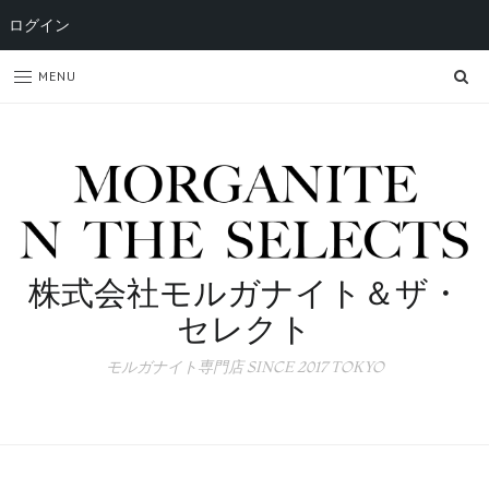
ログイン
SE
MENU
株式会社モルガナイト＆ザ・
セレクト
モルガナイト専門店 SINCE 2017 TOKYO