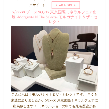
クサイトに …
READ MORE
5/27-30 ブースNO,215 東京国際ミネラルフェア出
展 -Morganite N The Selects- モルガナイト＆ザ・セ
レクト
こんにちは！モルガナイト＆ザ・セレクトです。 早くも
来週に迫りましたが、5/27-30 東京国際ミネラルフェアに
出展致します！ ミネラルショーの中でも最も歴史があ