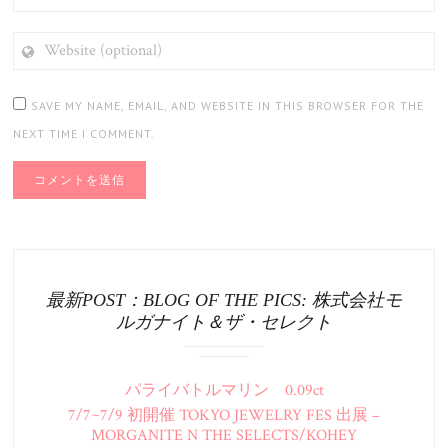
WEBSITE
(OPTIONAL)
SAVE MY NAME, EMAIL, AND WEBSITE IN THIS BROWSER FOR THE
NEXT TIME I COMMENT.
最新POST：BLOG OF THE PICS: 株式会社モ
ルガナイト＆ザ・セレクト
パライバトルマリン 0.09ct
7/7~7/9 初開催 TOKYO JEWELRY FES 出展 –
MORGANITE N THE SELECTS/KOHEY