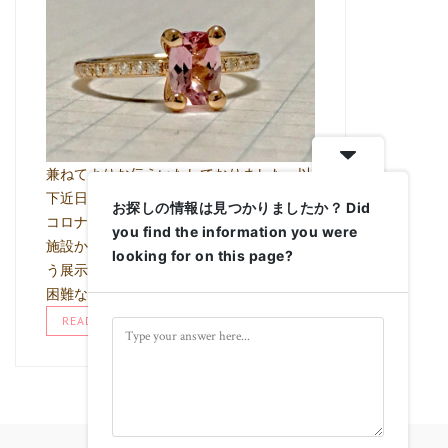
兼ねてよりお伝えいたしておりました、以
下近日の展示会につきまして 直近の新型
お探しの情報は見つかりましたか？ Did
コロナウイルス感染症の状況により、当該
you find the information you were
施設からの指示により 積極的な集客を伴
looking for on this page?
う展示会という形でイベントを行うことが
困難な状況と なり、完全予約性 …
READ MORE