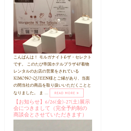
こんばんは！ モルガナイト&ザ・セレクト
です。 このたび帝国ホテルプラザ4F着物
レンタルのお店の営業をされている
KIMONO QUEEN様とご縁があり、当面
の間当社の商品を取り扱いいただくことと
なりました。 ま …
READ MORE
【お知らせ】6/26(金)-27(土)展示
会につきまして（完全予約制の
商談会とさせていただきます）