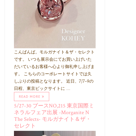
こんばんば。モルガナイト＆ザ・セレクト
です。 いつも展示会にてお買い上げいた
だいているお客様へ心より御礼申し上げま
す。 こちらのコーポレートサイトでは久
しぶりの投稿となります。 近日、7/7-9の
日程、東京ビックサイトに …
READ MORE
5/27-30 ブースNO,215 東京国際ミ
ネラルフェア出展 -Morganite N
The Selects- モルガナイト＆ザ・
セレクト