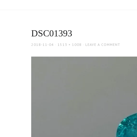
DSC01393
POSTED
FULL
2018-11-04
1513 × 1008
LEAVE A COMMENT
ON
SIZE