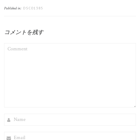
DSC01385
Published in:
コメントを残す
COMMENT
NAME
EMAIL