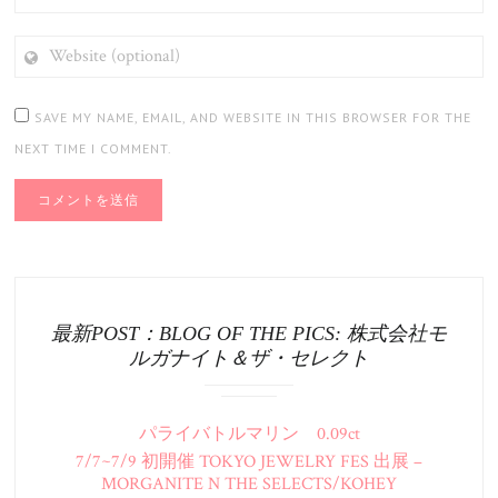
WEBSITE
(OPTIONAL)
SAVE MY NAME, EMAIL, AND WEBSITE IN THIS BROWSER FOR THE
NEXT TIME I COMMENT.
最新POST：BLOG OF THE PICS: 株式会社モ
ルガナイト＆ザ・セレクト
パライバトルマリン 0.09ct
7/7~7/9 初開催 TOKYO JEWELRY FES 出展 –
MORGANITE N THE SELECTS/KOHEY