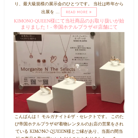
り、最大級規模の展示会のひとつです。 当社は昨年から
出展を …
READ MORE
KIMONO QUEEN様にて当社商品のお取り扱いが始
まりました！- 帝国ホテルプラザ4F店舗にて
こんばんは！ モルガナイト&ザ・セレクトです。 このた
び帝国ホテルプラザ4F着物レンタルのお店の営業をされ
ている KIMONO QUEEN様とご縁があり、当面の間当