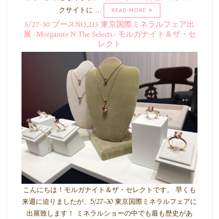
クサイトに …
READ MORE
5/27-30 ブースNO,215 東京国際ミネラルフェア出
展 -Morganite N The Selects- モルガナイト＆ザ・セ
レクト
こんにちは！モルガナイト＆ザ・セレクトです。 早くも
来週に迫りましたが、5/27-30 東京国際ミネラルフェアに
出展致します！ ミネラルショーの中でも最も歴史があ