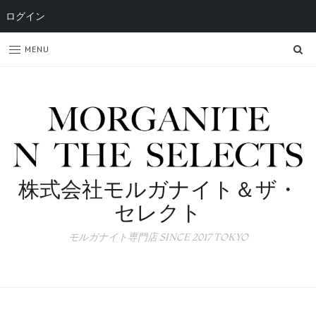
ログイン
SE
MENU
株式会社モルガナイト＆ザ・
セレクト
モルガナイト専門店 SINCE 2017 TOKYO