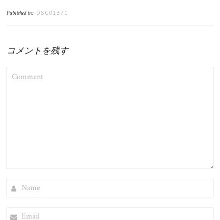
DSC01371
Published in:
コメントを残す
COMMENT
NAME
EMAIL