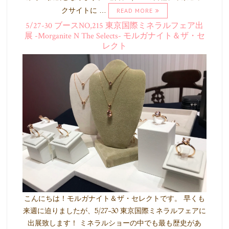
クサイトに …
READ MORE
5/27-30 ブースNO,215 東京国際ミネラルフェア出
展 -Morganite N The Selects- モルガナイト＆ザ・セ
レクト
こんにちは！モルガナイト＆ザ・セレクトです。 早くも
来週に迫りましたが、5/27-30 東京国際ミネラルフェアに
出展致します！ ミネラルショーの中でも最も歴史があ