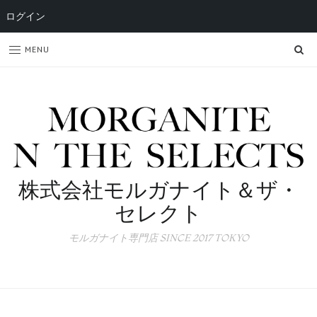
ログイン
SE
MENU
株式会社モルガナイト＆ザ・
セレクト
モルガナイト専門店 SINCE 2017 TOKYO