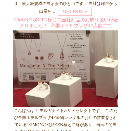
り、最大級規模の展示会のひとつです。 当社は昨年から
出展を …
READ MORE
KIMONO QUEEN様にて当社商品のお取り扱いが始
まりました！- 帝国ホテルプラザ4F店舗にて
こんばんは！ モルガナイト&ザ・セレクトです。 このた
び帝国ホテルプラザ4F着物レンタルのお店の営業をされ
ている KIMONO QUEEN様とご縁があり、当面の間当