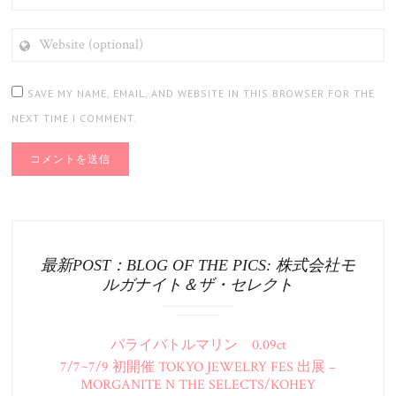
WEBSITE
(OPTIONAL)
SAVE MY NAME, EMAIL, AND WEBSITE IN THIS BROWSER FOR THE
NEXT TIME I COMMENT.
最新POST：BLOG OF THE PICS: 株式会社モ
ルガナイト＆ザ・セレクト
パライバトルマリン 0.09ct
7/7~7/9 初開催 TOKYO JEWELRY FES 出展 –
MORGANITE N THE SELECTS/KOHEY