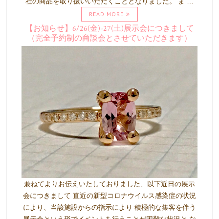
社の商品を取り扱いいただくこととなりました。 ま …
READ MORE
【お知らせ】6/26(金)-27(土)展示会につきまして
（完全予約制の商談会とさせていただきます）
兼ねてよりお伝えいたしておりました、以下近日の展示
会につきまして 直近の新型コロナウイルス感染症の状況
により、当該施設からの指示により 積極的な集客を伴う
展示会という形でイベントを行うことが困難な状況と な