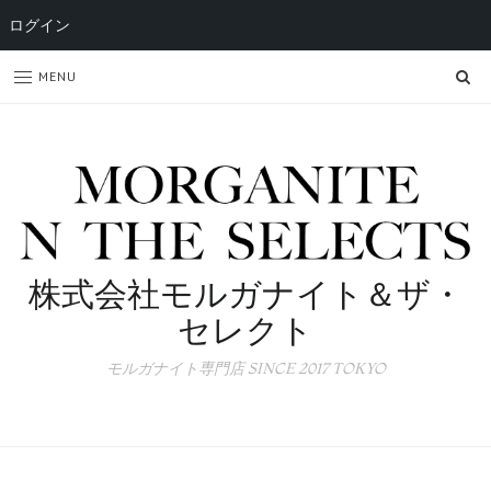
ログイン
SE
MENU
株式会社モルガナイト＆ザ・
セレクト
モルガナイト専門店 SINCE 2017 TOKYO