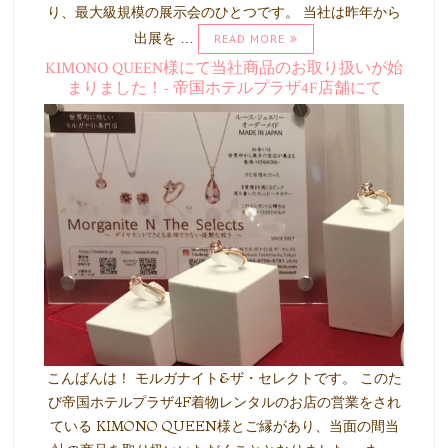
り、最大級規模の展示会のひとつです。 当社は昨年から
出展を …
READ MORE
KIMONO QUEEN様にて当社商品のお取り扱いが始
まりました！- 帝国ホテルプラザ4F店舗にて
こんばんは！ モルガナイト&ザ・セレクトです。 このた
び帝国ホテルプラザ4F着物レンタルのお店の営業をされ
ている KIMONO QUEEN様とご縁があり、当面の間当