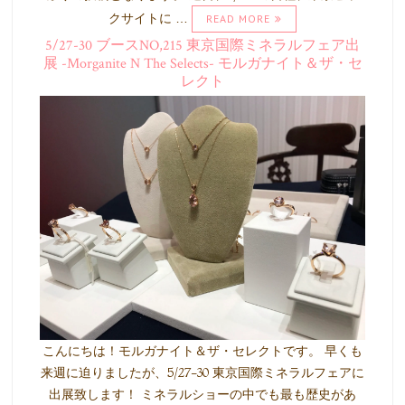
クサイトに …
READ MORE
5/27-30 ブースNO,215 東京国際ミネラルフェア出
展 -Morganite N The Selects- モルガナイト＆ザ・セ
レクト
こんにちは！モルガナイト＆ザ・セレクトです。 早くも
来週に迫りましたが、5/27-30 東京国際ミネラルフェアに
出展致します！ ミネラルショーの中でも最も歴史があ