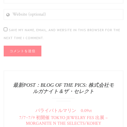
WEBSITE
(OPTIONAL)
SAVE MY NAME, EMAIL, AND WEBSITE IN THIS BROWSER FOR THE
NEXT TIME I COMMENT.
最新POST：BLOG OF THE PICS: 株式会社モ
ルガナイト＆ザ・セレクト
パライバトルマリン 0.09ct
7/7~7/9 初開催 TOKYO JEWELRY FES 出展 –
MORGANITE N THE SELECTS/KOHEY