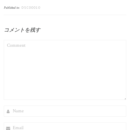
DSC00010
Published in:
コメントを残す
COMMENT
NAME
EMAIL