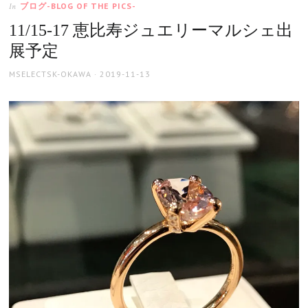
ブログ-BLOG OF THE PICS-
In
11/15-17 恵比寿ジュエリーマルシェ出
展予定
AUTHOR
POSTED
MSELECTSK-OKAWA
2019-11-13
ON