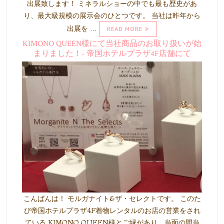
出展致します！ ミネラルショーの中でも最も歴史があ
り、最大級規模の展示会のひとつです。 当社は昨年から
出展を …
READ MORE
KIMONO QUEEN様にて当社商品のお取り扱いが始
まりました！- 帝国ホテルプラザ4F店舗にて
こんばんは！ モルガナイト&ザ・セレクトです。 このた
び帝国ホテルプラザ4F着物レンタルのお店の営業をされ
ている KIMONO QUEEN様とご縁があり、当面の間当