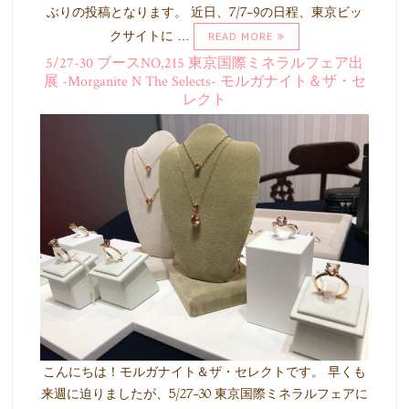
ぶりの投稿となります。 近日、7/7-9の日程、東京ビッ
クサイトに …
READ MORE
5/27-30 ブースNO,215 東京国際ミネラルフェア出
展 -Morganite N The Selects- モルガナイト＆ザ・セ
レクト
こんにちは！モルガナイト＆ザ・セレクトです。 早くも
来週に迫りましたが、5/27-30 東京国際ミネラルフェアに