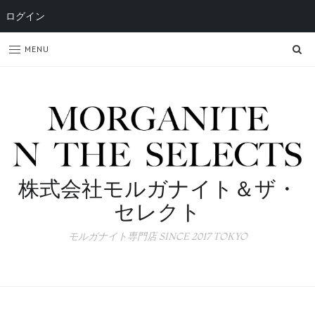
ログイン
SE
MENU
株式会社モルガナイト＆ザ・
セレクト
モルガナイト専門店 SINCE 2017 TOKYO