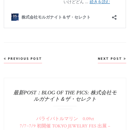
投
PREVIOUS POST
NEXT POST
稿
ナ
ビ
ゲ
ー
シ
ョ
ン
最新POST：BLOG OF THE PICS: 株式会社モ
ルガナイト＆ザ・セレクト
パライバトルマリン 0.09ct
7/7~7/9 初開催 TOKYO JEWELRY FES 出展 –