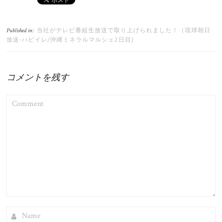
当社がテレビ番組生放送で取り上げられました！（琉球朝日
Published in:
放送-ハピイレ/沖縄ミネラルマルシェ2日目)
コメントを残す
COMMENT
NAME