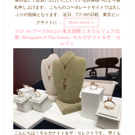
礼申し上げます。 こちらのコーポレートサイトでは久し
ぶりの投稿となります。 近日、7/7-9の日程、東京ビッ
クサイトに …
READ MORE
5/27-30 ブースNO,215 東京国際ミネラルフェア出
展 -Morganite N The Selects- モルガナイト＆ザ・セ
レクト
こんにちは！モルガナイト＆ザ・セレクトです。 早くも