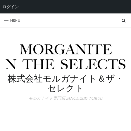
ログイン
SE
MENU
株式会社モルガナイト＆ザ・
セレクト
モルガナイト専門店 SINCE 2017 TOKYO