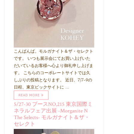
こんばんば。モルガナイト＆ザ・セレクト
です。 いつも展示会にてお買い上げいた
だいているお客様へ心より御礼申し上げま
す。 こちらのコーポレートサイトでは久
しぶりの投稿となります。 近日、7/7-9の
日程、東京ビックサイトに …
READ MORE
5/27-30 ブースNO,215 東京国際ミ
ネラルフェア出展 -Morganite N
The Selects- モルガナイト＆ザ・
セレクト