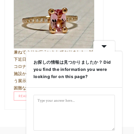
兼ねてよりお伝えいたしておりました、以
下近日の展示会につきまして 直近の新型
お探しの情報は見つかりましたか？ Did
コロナウイルス感染症の状況により、当該
you find the information you were
施設からの指示により 積極的な集客を伴
looking for on this page?
う展示会という形でイベントを行うことが
困難な状況と なり、完全予約性 …
READ MORE