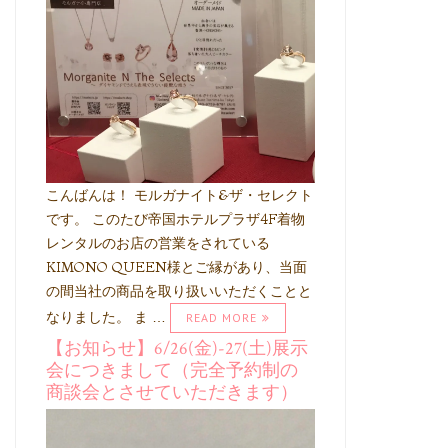
こんばんは！ モルガナイト&ザ・セレクト
です。 このたび帝国ホテルプラザ4F着物
レンタルのお店の営業をされている
KIMONO QUEEN様とご縁があり、当面
の間当社の商品を取り扱いいただくことと
なりました。 ま …
READ MORE
【お知らせ】6/26(金)-27(土)展示
会につきまして（完全予約制の
商談会とさせていただきます）