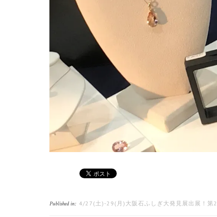
4/27(土)-29(月)大阪石ふしぎ大発見展出展！第2
Published in: