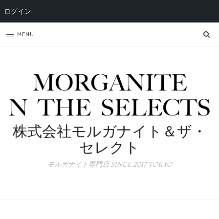
ログイン
SE
MENU
株式会社モルガナイト＆ザ・
セレクト
モルガナイト専門店 SINCE 2017 TOKYO