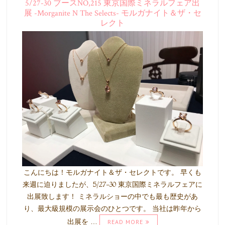
5/27-30 ブースNO,215 東京国際ミネラルフェア出
展 -Morganite N The Selects- モルガナイト＆ザ・セ
レクト
こんにちは！モルガナイト＆ザ・セレクトです。 早くも
来週に迫りましたが、5/27-30 東京国際ミネラルフェアに
出展致します！ ミネラルショーの中でも最も歴史があ
り、最大級規模の展示会のひとつです。 当社は昨年から
出展を …
READ MORE