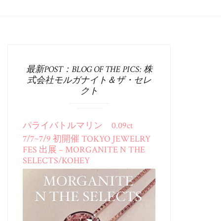
最新POST：BLOG OF THE PICS: 株
式会社モルガナイト＆ザ・セレ
クト
パライバトルマリン 0.09ct
7/7~7/9 初開催 TOKYO JEWELRY
FES 出展 – MORGANITE N THE
SELECTS/KOHEY