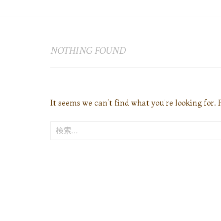
NOTHING FOUND
It seems we can’t find what you’re looking for.
検
索: