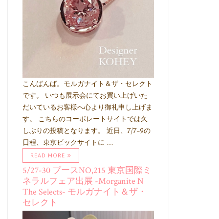
こんばんば。モルガナイト＆ザ・セレクト
です。 いつも展示会にてお買い上げいた
だいているお客様へ心より御礼申し上げま
す。 こちらのコーポレートサイトでは久
しぶりの投稿となります。 近日、7/7-9の
日程、東京ビックサイトに …
READ MORE
5/27-30 ブースNO,215 東京国際ミ
ネラルフェア出展 -Morganite N
The Selects- モルガナイト＆ザ・
セレクト