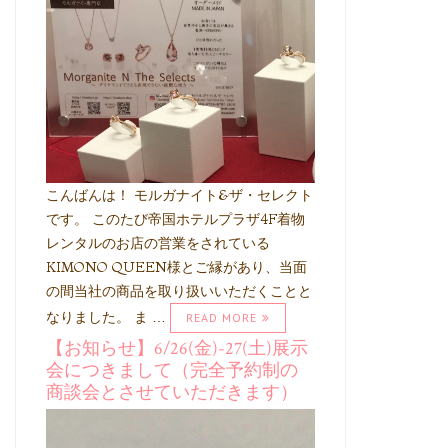
こんばんは！ モルガナイト&ザ・セレクト
です。 このたび帝国ホテルプラザ4F着物
レンタルのお店の営業をされている
KIMONO QUEEN様とご縁があり、当面
の間当社の商品を取り扱いいただくことと
なりました。 ま …
READ MORE
【お知らせ】6/26(金)-27(土)展示
会につきまして（完全予約制の
商談会とさせていただきます）