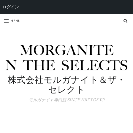
ログイン
SE
MENU
株式会社モルガナイト＆ザ・
セレクト
モルガナイト専門店 SINCE 2017 TOKYO