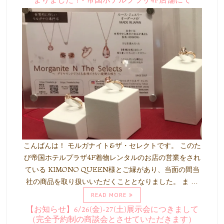
まりました！- 帝国ホテルプラザ4F店舗にて
こんばんは！ モルガナイト&ザ・セレクトです。 このた
び帝国ホテルプラザ4F着物レンタルのお店の営業をされ
ている KIMONO QUEEN様とご縁があり、当面の間当
社の商品を取り扱いいただくこととなりました。 ま …
READ MORE
【お知らせ】6/26(金)-27(土)展示会につきまして
（完全予約制の商談会とさせていただきます）