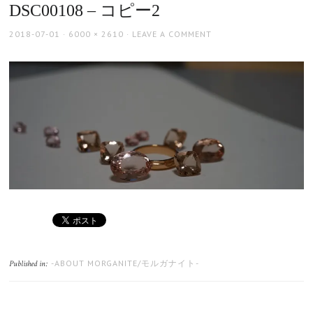
DSC00108 – コピー2
POSTED
FULL
2018-07-01
6000 × 2610
LEAVE A COMMENT
ON
SIZE
-ABOUT MORGANITE/モルガナイト-
Published in: