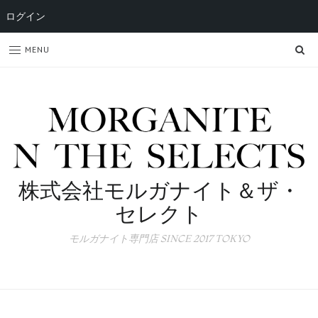
ログイン
SE
MENU
株式会社モルガナイト＆ザ・
セレクト
モルガナイト専門店 SINCE 2017 TOKYO