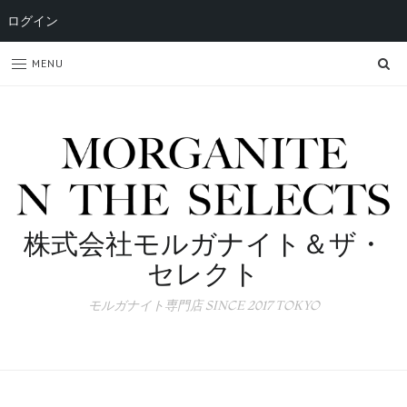
ログイン
SE
MENU
株式会社モルガナイト＆ザ・
セレクト
モルガナイト専門店 SINCE 2017 TOKYO