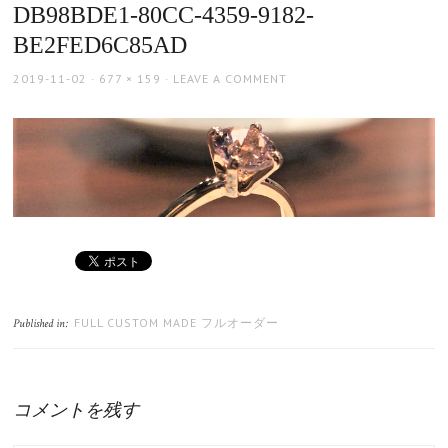
DB98BDE1-80CC-4359-9182-
BE2FED6C85AD
POSTED
FULL
2019-11-02
677 × 159
LEAVE A COMMENT
ON
SIZE
FULL CUSTOM MADE フルオーダー
Published in:
コメントを残す