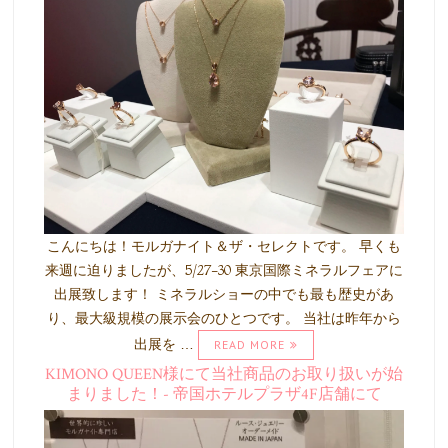
こんにちは！モルガナイト＆ザ・セレクトです。 早くも
来週に迫りましたが、5/27-30 東京国際ミネラルフェアに
出展致します！ ミネラルショーの中でも最も歴史があ
り、最大級規模の展示会のひとつです。 当社は昨年から
出展を …
READ MORE
KIMONO QUEEN様にて当社商品のお取り扱いが始
まりました！- 帝国ホテルプラザ4F店舗にて