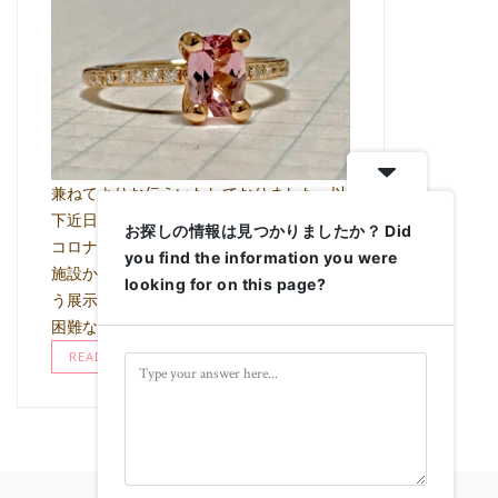
兼ねてよりお伝えいたしておりました、以
下近日の展示会につきまして 直近の新型
お探しの情報は見つかりましたか？ Did
コロナウイルス感染症の状況により、当該
you find the information you were
施設からの指示により 積極的な集客を伴
looking for on this page?
う展示会という形でイベントを行うことが
困難な状況と なり、完全予約性 …
READ MORE