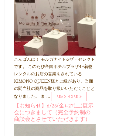
こんばんは！ モルガナイト&ザ・セレクト
です。 このたび帝国ホテルプラザ4F着物
レンタルのお店の営業をされている
KIMONO QUEEN様とご縁があり、当面
の間当社の商品を取り扱いいただくことと
なりました。 ま …
READ MORE
【お知らせ】6/26(金)-27(土)展示
会につきまして（完全予約制の
商談会とさせていただきます）