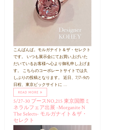
こんばんば。モルガナイト＆ザ・セレクト
です。 いつも展示会にてお買い上げいた
だいているお客様へ心より御礼申し上げま
す。 こちらのコーポレートサイトでは久
しぶりの投稿となります。 近日、7/7-9の
日程、東京ビックサイトに …
READ MORE
5/27-30 ブースNO,215 東京国際ミ
ネラルフェア出展 -Morganite N
The Selects- モルガナイト＆ザ・
セレクト