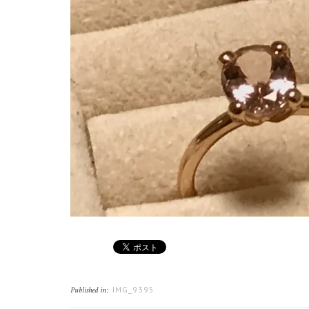
IMG_9395
Published in: