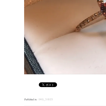
IMG_5803
Published in: