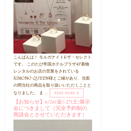
こんばんは！ モルガナイト&ザ・セレクト
です。 このたび帝国ホテルプラザ4F着物
レンタルのお店の営業をされている
KIMONO QUEEN様とご縁があり、当面
の間当社の商品を取り扱いいただくことと
なりました。 ま …
READ MORE
【お知らせ】6/26(金)-27(土)展示
会につきまして（完全予約制の
商談会とさせていただきます）