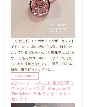
こんばんば。モルガナイト＆ザ・セレクト
です。 いつも展示会にてお買い上げいた
だいているお客様へ心より御礼申し上げま
す。 こちらのコーポレートサイトでは久
しぶりの投稿となります。 近日、7/7-9の
日程、東京ビックサイトに …
READ MORE
5/27-30 ブースNO,215 東京国際ミ
ネラルフェア出展 -Morganite N
The Selects- モルガナイト＆ザ・
セレクト