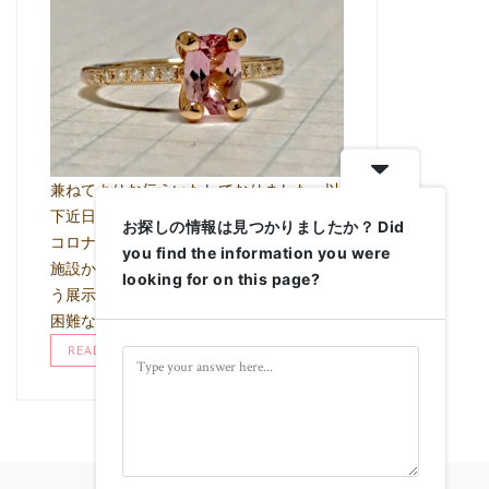
兼ねてよりお伝えいたしておりました、以
下近日の展示会につきまして 直近の新型
お探しの情報は見つかりましたか？ Did
コロナウイルス感染症の状況により、当該
you find the information you were
施設からの指示により 積極的な集客を伴
looking for on this page?
う展示会という形でイベントを行うことが
困難な状況と なり、完全予約性 …
READ MORE