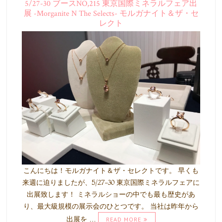
5/27-30 ブースNO,215 東京国際ミネラルフェア出
展 -Morganite N The Selects- モルガナイト＆ザ・セ
レクト
こんにちは！モルガナイト＆ザ・セレクトです。 早くも
来週に迫りましたが、5/27-30 東京国際ミネラルフェアに
出展致します！ ミネラルショーの中でも最も歴史があ
り、最大級規模の展示会のひとつです。 当社は昨年から
出展を …
READ MORE