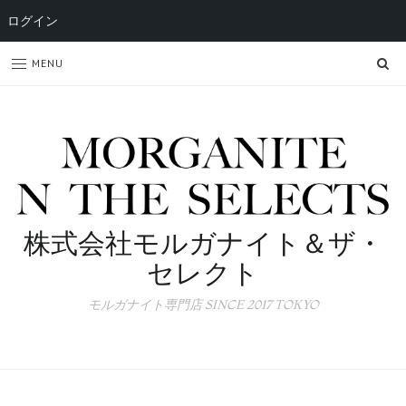
ログイン
SE
MENU
株式会社モルガナイト＆ザ・
セレクト
モルガナイト専門店 SINCE 2017 TOKYO