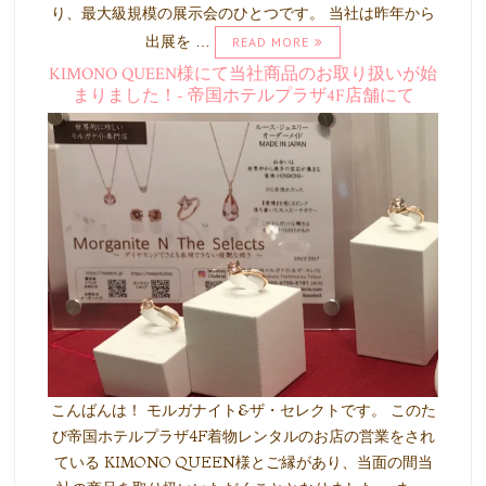
り、最大級規模の展示会のひとつです。 当社は昨年から
出展を …
READ MORE
KIMONO QUEEN様にて当社商品のお取り扱いが始
まりました！- 帝国ホテルプラザ4F店舗にて
こんばんは！ モルガナイト&ザ・セレクトです。 このた
び帝国ホテルプラザ4F着物レンタルのお店の営業をされ
ている KIMONO QUEEN様とご縁があり、当面の間当