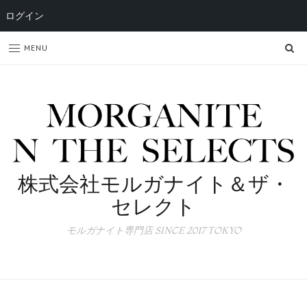
ログイン
SE
MENU
株式会社モルガナイト＆ザ・
セレクト
モルガナイト専門店 SINCE 2017 TOKYO