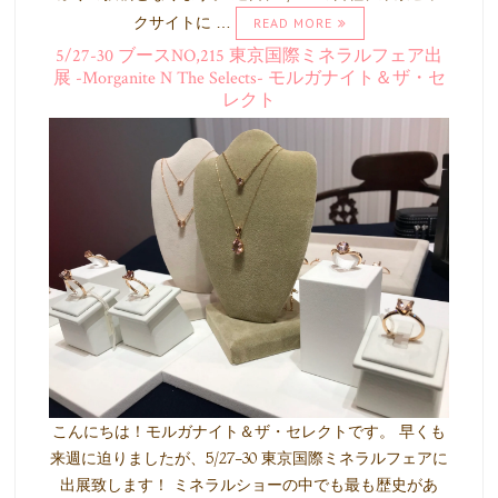
クサイトに …
READ MORE
5/27-30 ブースNO,215 東京国際ミネラルフェア出
展 -Morganite N The Selects- モルガナイト＆ザ・セ
レクト
こんにちは！モルガナイト＆ザ・セレクトです。 早くも
来週に迫りましたが、5/27-30 東京国際ミネラルフェアに
出展致します！ ミネラルショーの中でも最も歴史があ