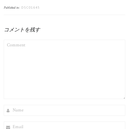
DSC01645
Published in:
コメントを残す
COMMENT
NAME
EMAIL