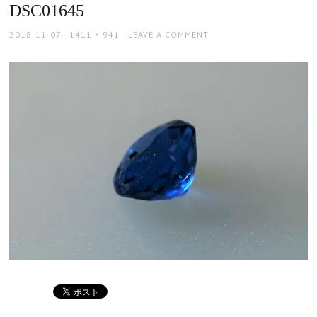
DSC01645
POSTED
FULL
2018-11-07
1411 × 941
LEAVE A COMMENT
ON
SIZE