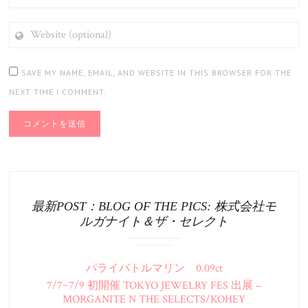
WEBSITE
(OPTIONAL)
SAVE MY NAME, EMAIL, AND WEBSITE IN THIS BROWSER FOR THE
NEXT TIME I COMMENT.
最新POST：BLOG OF THE PICS: 株式会社モ
ルガナイト＆ザ・セレクト
パライバトルマリン 0.09ct
7/7~7/9 初開催 TOKYO JEWELRY FES 出展 –
MORGANITE N THE SELECTS/KOHEY