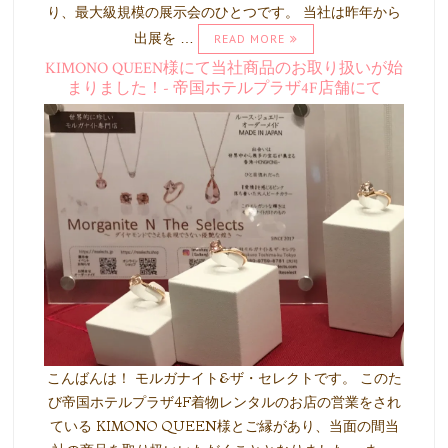
り、最大級規模の展示会のひとつです。 当社は昨年から
出展を …
READ MORE
KIMONO QUEEN様にて当社商品のお取り扱いが始
まりました！- 帝国ホテルプラザ4F店舗にて
こんばんは！ モルガナイト&ザ・セレクトです。 このた
び帝国ホテルプラザ4F着物レンタルのお店の営業をされ
ている KIMONO QUEEN様とご縁があり、当面の間当