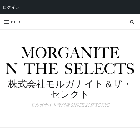
ログイン
SE
MENU
株式会社モルガナイト＆ザ・
セレクト
モルガナイト専門店 SINCE 2017 TOKYO