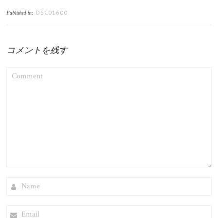
DSC01600
Published in:
コメントを残す
COMMENT
NAME
EMAIL