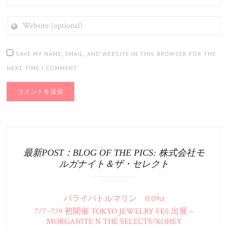
WEBSITE
(OPTIONAL)
SAVE MY NAME, EMAIL, AND WEBSITE IN THIS BROWSER FOR THE
NEXT TIME I COMMENT.
最新POST：BLOG OF THE PICS: 株式会社モ
ルガナイト＆ザ・セレクト
パライバトルマリン 0.09ct
7/7~7/9 初開催 TOKYO JEWELRY FES 出展 –
MORGANITE N THE SELECTS/KOHEY