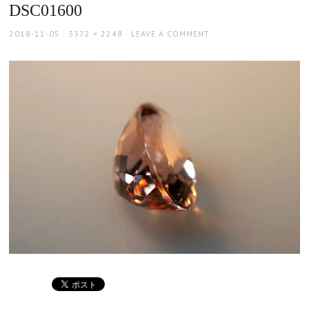
DSC01600
POSTED
FULL
2018-11-05
3372 × 2248
LEAVE A COMMENT
ON
SIZE