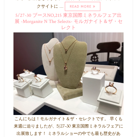
クサイトに …
READ MORE
5/27-30 ブースNO,215 東京国際ミネラルフェア出
展 -Morganite N The Selects- モルガナイト＆ザ・セ
レクト
こんにちは！モルガナイト＆ザ・セレクトです。 早くも
来週に迫りましたが、5/27-30 東京国際ミネラルフェアに
出展致します！ ミネラルショーの中でも最も歴史があ