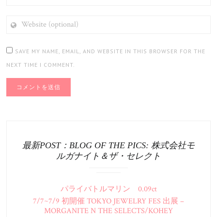
WEBSITE
(OPTIONAL)
SAVE MY NAME, EMAIL, AND WEBSITE IN THIS BROWSER FOR THE
NEXT TIME I COMMENT.
最新POST：BLOG OF THE PICS: 株式会社モ
ルガナイト＆ザ・セレクト
パライバトルマリン 0.09ct
7/7~7/9 初開催 TOKYO JEWELRY FES 出展 –
MORGANITE N THE SELECTS/KOHEY