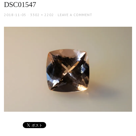
DSC01547
POSTED
FULL
2018-11-05
3302 × 2202
LEAVE A COMMENT
ON
SIZE