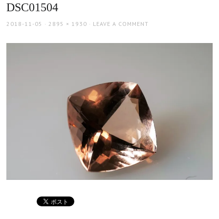
DSC01504
POSTED
FULL
2018-11-05
2895 × 1930
LEAVE A COMMENT
ON
SIZE