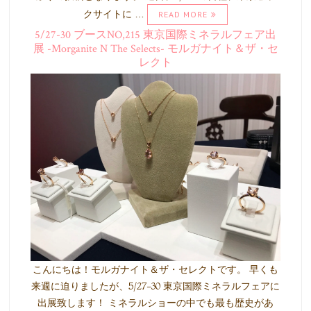
クサイトに …
READ MORE
5/27-30 ブースNO,215 東京国際ミネラルフェア出
展 -Morganite N The Selects- モルガナイト＆ザ・セ
レクト
こんにちは！モルガナイト＆ザ・セレクトです。 早くも
来週に迫りましたが、5/27-30 東京国際ミネラルフェアに
出展致します！ ミネラルショーの中でも最も歴史があ