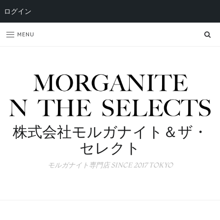
ログイン
SE
MENU
株式会社モルガナイト＆ザ・
セレクト
モルガナイト専門店 SINCE 2017 TOKYO