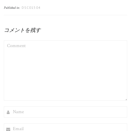
DSC01504
Published in:
コメントを残す
COMMENT
NAME
EMAIL