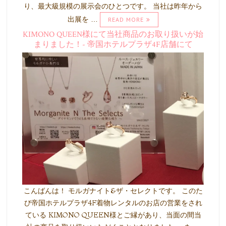
り、最大級規模の展示会のひとつです。 当社は昨年から
出展を …
READ MORE
KIMONO QUEEN様にて当社商品のお取り扱いが始
まりました！- 帝国ホテルプラザ4F店舗にて
こんばんは！ モルガナイト&ザ・セレクトです。 このた
び帝国ホテルプラザ4F着物レンタルのお店の営業をされ
ている KIMONO QUEEN様とご縁があり、当面の間当