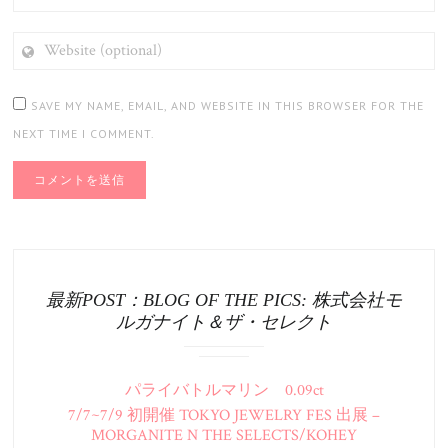
WEBSITE
(OPTIONAL)
SAVE MY NAME, EMAIL, AND WEBSITE IN THIS BROWSER FOR THE
NEXT TIME I COMMENT.
最新POST：BLOG OF THE PICS: 株式会社モ
ルガナイト＆ザ・セレクト
パライバトルマリン 0.09ct
7/7~7/9 初開催 TOKYO JEWELRY FES 出展 –
MORGANITE N THE SELECTS/KOHEY