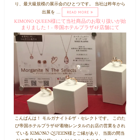
り、最大級規模の展示会のひとつです。 当社は昨年から
出展を …
READ MORE
KIMONO QUEEN様にて当社商品のお取り扱いが始
まりました！- 帝国ホテルプラザ4F店舗にて
こんばんは！ モルガナイト&ザ・セレクトです。 このた
び帝国ホテルプラザ4F着物レンタルのお店の営業をされ
ている KIMONO QUEEN様とご縁があり、当面の間当