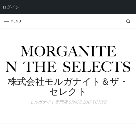
ログイン
SE
MENU
株式会社モルガナイト＆ザ・
セレクト
モルガナイト専門店 SINCE 2017 TOKYO