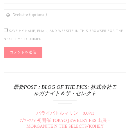
WEBSITE
(OPTIONAL)
SAVE MY NAME, EMAIL, AND WEBSITE IN THIS BROWSER FOR THE
NEXT TIME I COMMENT.
最新POST：BLOG OF THE PICS: 株式会社モ
ルガナイト＆ザ・セレクト
パライバトルマリン 0.09ct
7/7~7/9 初開催 TOKYO JEWELRY FES 出展 –
MORGANITE N THE SELECTS/KOHEY