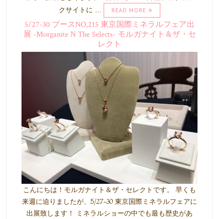
クサイトに …
READ MORE
5/27-30 ブースNO,215 東京国際ミネラルフェア出
展 -Morganite N The Selects- モルガナイト＆ザ・セ
レクト
こんにちは！モルガナイト＆ザ・セレクトです。 早くも
来週に迫りましたが、5/27-30 東京国際ミネラルフェアに
出展致します！ ミネラルショーの中でも最も歴史があ