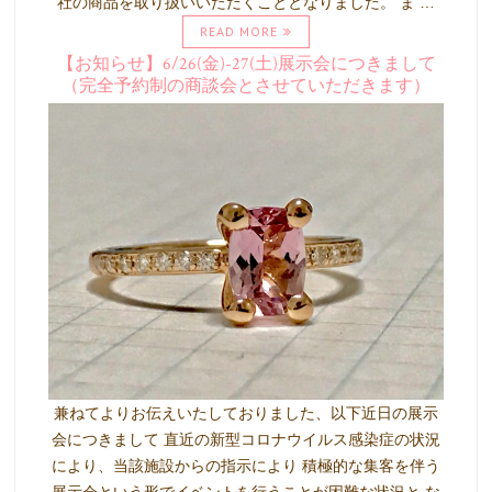
社の商品を取り扱いいただくこととなりました。 ま …
READ MORE
【お知らせ】6/26(金)-27(土)展示会につきまして
（完全予約制の商談会とさせていただきます）
兼ねてよりお伝えいたしておりました、以下近日の展示
会につきまして 直近の新型コロナウイルス感染症の状況
により、当該施設からの指示により 積極的な集客を伴う
展示会という形でイベントを行うことが困難な状況と な