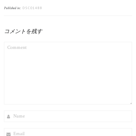
DSC01488
Published in:
コメントを残す
COMMENT
NAME
EMAIL