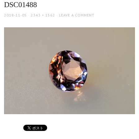
DSC01488
POSTED
FULL
2018-11-05
2343 × 1562
LEAVE A COMMENT
ON
SIZE