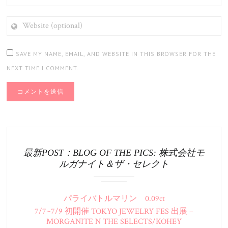
WEBSITE
(OPTIONAL)
SAVE MY NAME, EMAIL, AND WEBSITE IN THIS BROWSER FOR THE
NEXT TIME I COMMENT.
最新POST：BLOG OF THE PICS: 株式会社モ
ルガナイト＆ザ・セレクト
パライバトルマリン 0.09ct
7/7~7/9 初開催 TOKYO JEWELRY FES 出展 –
MORGANITE N THE SELECTS/KOHEY