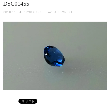
DSC01455
POSTED
FULL
2018-11-04
1290 × 859
LEAVE A COMMENT
ON
SIZE