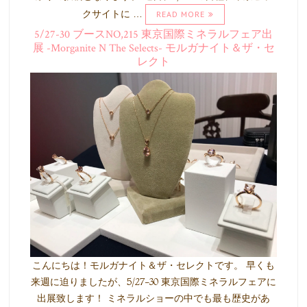
クサイトに …
READ MORE
5/27-30 ブースNO,215 東京国際ミネラルフェア出
展 -Morganite N The Selects- モルガナイト＆ザ・セ
レクト
こんにちは！モルガナイト＆ザ・セレクトです。 早くも
来週に迫りましたが、5/27-30 東京国際ミネラルフェアに
出展致します！ ミネラルショーの中でも最も歴史があ