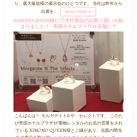
り、最大級規模の展示会のひとつです。 当社は昨年から
出展を …
READ MORE
KIMONO QUEEN様にて当社商品のお取り扱いが始
まりました！- 帝国ホテルプラザ4F店舗にて
こんばんは！ モルガナイト&ザ・セレクトです。 このた
び帝国ホテルプラザ4F着物レンタルのお店の営業をされ
ている KIMONO QUEEN様とご縁があり、当面の間当