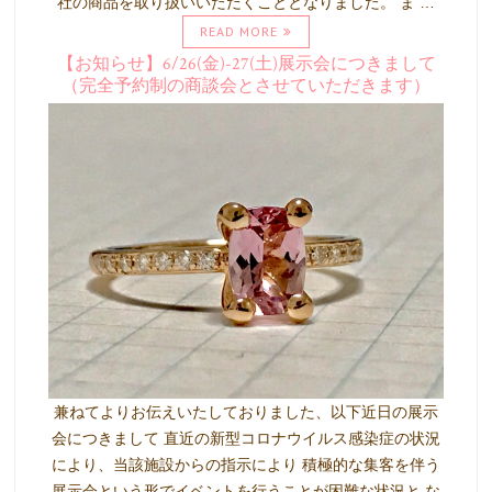
社の商品を取り扱いいただくこととなりました。 ま …
READ MORE
【お知らせ】6/26(金)-27(土)展示会につきまして
（完全予約制の商談会とさせていただきます）
兼ねてよりお伝えいたしておりました、以下近日の展示
会につきまして 直近の新型コロナウイルス感染症の状況
により、当該施設からの指示により 積極的な集客を伴う
展示会という形でイベントを行うことが困難な状況と な