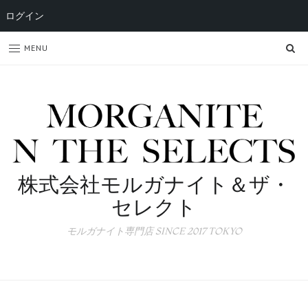
ログイン
SE
MENU
株式会社モルガナイト＆ザ・
セレクト
モルガナイト専門店 SINCE 2017 TOKYO