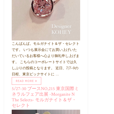
こんばんば。モルガナイト＆ザ・セレクト
です。 いつも展示会にてお買い上げいた
だいているお客様へ心より御礼申し上げま
す。 こちらのコーポレートサイトでは久
しぶりの投稿となります。 近日、7/7-9の
日程、東京ビックサイトに …
READ MORE
5/27-30 ブースNO,215 東京国際ミ
ネラルフェア出展 -Morganite N
The Selects- モルガナイト＆ザ・
セレクト