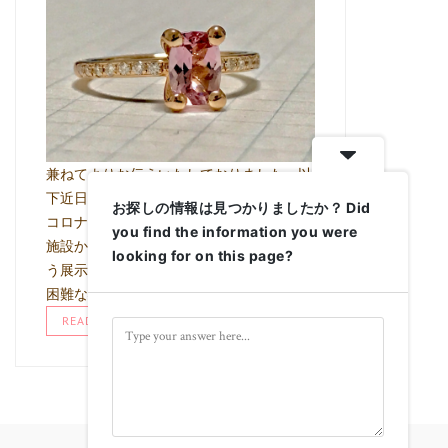
兼ねてよりお伝えいたしておりました、以
下近日の展示会につきまして 直近の新型
お探しの情報は見つかりましたか？ Did
コロナウイルス感染症の状況により、当該
you find the information you were
施設からの指示により 積極的な集客を伴
looking for on this page?
う展示会という形でイベントを行うことが
困難な状況と なり、完全予約性 …
READ MORE