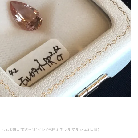
（琉球朝日放送-ハピイレ/沖縄ミネラルマルシェ2日目)