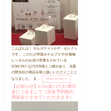
こんばんは！ モルガナイト&ザ・セレクト
です。 このたび帝国ホテルプラザ4F着物
レンタルのお店の営業をされている
KIMONO QUEEN様とご縁があり、当面
の間当社の商品を取り扱いいただくことと
なりました。 ま …
READ MORE
【お知らせ】6/26(金)-27(土)展示
会につきまして（完全予約制の
商談会とさせていただきます）