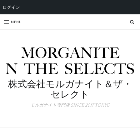
ログイン
SE
MENU
株式会社モルガナイト＆ザ・
セレクト
モルガナイト専門店 SINCE 2017 TOKYO