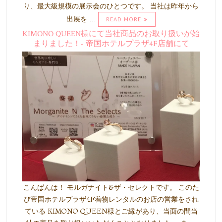
り、最大級規模の展示会のひとつです。 当社は昨年から
出展を …
READ MORE
KIMONO QUEEN様にて当社商品のお取り扱いが始
まりました！- 帝国ホテルプラザ4F店舗にて
こんばんは！ モルガナイト&ザ・セレクトです。 このた
び帝国ホテルプラザ4F着物レンタルのお店の営業をされ
ている KIMONO QUEEN様とご縁があり、当面の間当