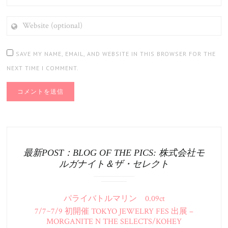
WEBSITE
(OPTIONAL)
SAVE MY NAME, EMAIL, AND WEBSITE IN THIS BROWSER FOR THE
NEXT TIME I COMMENT.
最新POST：BLOG OF THE PICS: 株式会社モ
ルガナイト＆ザ・セレクト
パライバトルマリン 0.09ct
7/7~7/9 初開催 TOKYO JEWELRY FES 出展 –
MORGANITE N THE SELECTS/KOHEY