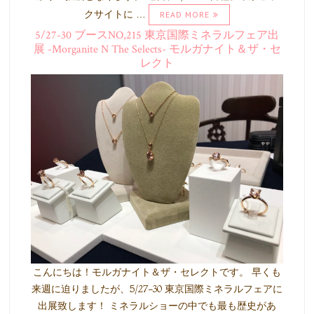
クサイトに …
READ MORE
5/27-30 ブースNO,215 東京国際ミネラルフェア出
展 -Morganite N The Selects- モルガナイト＆ザ・セ
レクト
こんにちは！モルガナイト＆ザ・セレクトです。 早くも
来週に迫りましたが、5/27-30 東京国際ミネラルフェアに
出展致します！ ミネラルショーの中でも最も歴史があ